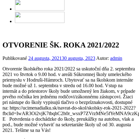
OTVORENIE ŠK. ROKA 2021/2022
Publikované
24 augusta, 2021
30 augusta, 2023
Autor:
admin
Otvorenie školského roka 2021/2022 sa uskutoční dňa 2. septembra
2021 vo štvrtok o 9.00 hod. v areáli Súkromnej školy umeleckého
priemyslu v Hodruši-Hámroch. Ubytovať sa na školskom internáte
bude možné už 1. septembra v stredu od 16.00 hod. Vstup na
internát a do priestorov školy bude umožnený len žiakom, v prípade
prvého ročníka len jednému rodičovi/zákonnému zástupcovi. Žiaci
pri nástupe do školy vypisujú tlačivo o bezpríznakovosti, dostupné
na: https://ucimenadialku.sk/navrat-do-skol/skolsky-rok-2021-2022?
fbclid=IwAR3Oi2vjK7tbqhC2h0r_wsxP7ZVrzMNe5fYeMNA9czK
E Potvrdenia o dochádzke do školy, preukážky na autobus, vlak a
pod., bude možné vybaviť na sekretariáte školy už od 30. augusta
2021. Tešíme sa na Vás!