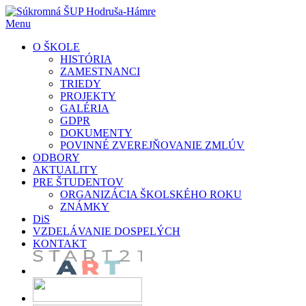
Prejsť
na
Menu
obsah
O ŠKOLE
HISTÓRIA
ZAMESTNANCI
TRIEDY
PROJEKTY
GALÉRIA
GDPR
DOKUMENTY
POVINNÉ ZVEREJŇOVANIE ZMLÚV
ODBORY
AKTUALITY
PRE ŠTUDENTOV
ORGANIZÁCIA ŠKOLSKÉHO ROKU
ZNÁMKY
DiS
VZDELÁVANIE DOSPELÝCH
KONTAKT