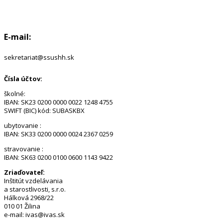
E-mail:
sekretariat@ssushh.sk
Čísla účtov:
školné:
IBAN: SK23 0200 0000 0022 1248 4755
SWIFT (BIC) kód: SUBASKBX
ubytovanie :
IBAN: SK33 0200 0000 0024 2367 0259
stravovanie :
IBAN: SK63 0200 0100 0600 1143 9422
Zriaďovateľ:
Inštitút vzdelávania
a starostlivosti, s.r.o.
Hálková 2968/22
010 01 Žilina
e-mail: ivas@ivas.sk