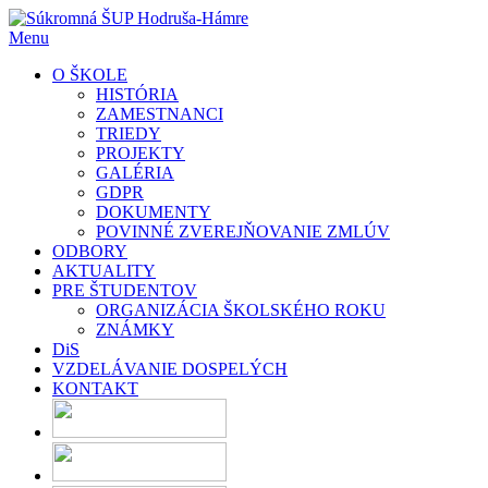
Prejsť
na
Menu
obsah
O ŠKOLE
HISTÓRIA
ZAMESTNANCI
TRIEDY
PROJEKTY
GALÉRIA
GDPR
DOKUMENTY
POVINNÉ ZVEREJŇOVANIE ZMLÚV
ODBORY
AKTUALITY
PRE ŠTUDENTOV
ORGANIZÁCIA ŠKOLSKÉHO ROKU
ZNÁMKY
DiS
VZDELÁVANIE DOSPELÝCH
KONTAKT