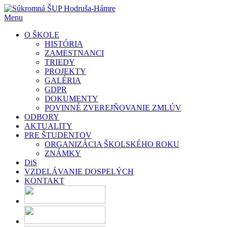
Prejsť
na
Menu
obsah
O ŠKOLE
HISTÓRIA
ZAMESTNANCI
TRIEDY
PROJEKTY
GALÉRIA
GDPR
DOKUMENTY
POVINNÉ ZVEREJŇOVANIE ZMLÚV
ODBORY
AKTUALITY
PRE ŠTUDENTOV
ORGANIZÁCIA ŠKOLSKÉHO ROKU
ZNÁMKY
DiS
VZDELÁVANIE DOSPELÝCH
KONTAKT