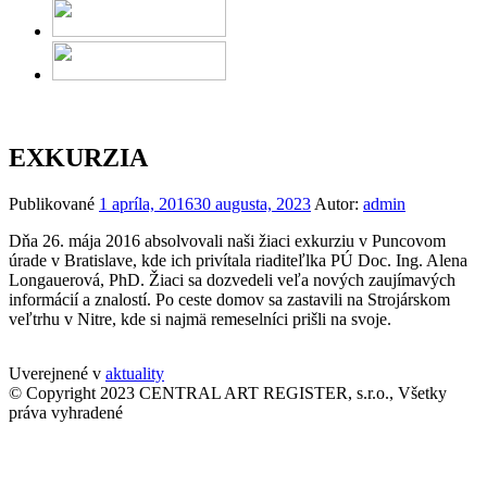
EXKURZIA
Publikované
1 apríla, 2016
30 augusta, 2023
Autor:
admin
Dňa 26. mája 2016 absolvovali naši žiaci exkurziu v Puncovom
úrade v Bratislave, kde ich privítala riaditeľlka PÚ Doc. Ing. Alena
Longauerová, PhD. Žiaci sa dozvedeli veľa nových zaujímavých
informácií a znalostí. Po ceste domov sa zastavili na Strojárskom
veľtrhu v Nitre, kde si najmä remeselníci prišli na svoje.
Uverejnené v
aktuality
© Copyright 2023 CENTRAL ART REGISTER, s.r.o., Všetky
práva vyhradené