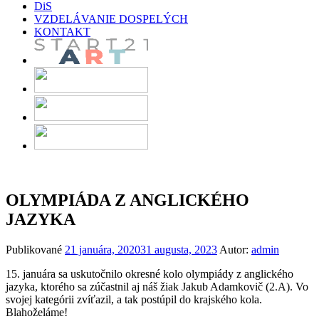
DiS
VZDELÁVANIE DOSPELÝCH
KONTAKT
OLYMPIÁDA Z ANGLICKÉHO
JAZYKA
Publikované
21 januára, 2020
31 augusta, 2023
Autor:
admin
15. januára sa uskutočnilo okresné kolo olympiády z anglického
jazyka, ktorého sa zúčastnil aj náš žiak Jakub Adamkovič (2.A). Vo
svojej kategórii zvíťazil, a tak postúpil do krajského kola.
Blahoželáme!