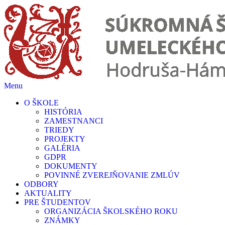
Prejsť
na
obsah
Menu
O ŠKOLE
HISTÓRIA
ZAMESTNANCI
TRIEDY
PROJEKTY
GALÉRIA
GDPR
DOKUMENTY
POVINNÉ ZVEREJŇOVANIE ZMLÚV
ODBORY
AKTUALITY
PRE ŠTUDENTOV
ORGANIZÁCIA ŠKOLSKÉHO ROKU
ZNÁMKY